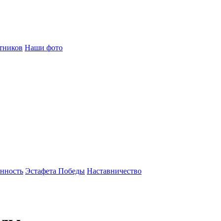
тников
Наши фото
енность
Эстафета Победы
Наставничество