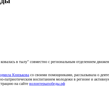
еды
 ковалась в тылу" совместно с региональным отделением движе
дмила Князькова
со своими помощниками, рассказывала о деяте
енно-патриотическим воспитанием молодежи в регионе и активн
страцию на сайте
волонтерыпобеды.рф